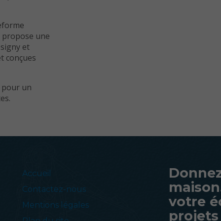
teforme
us propose une
signy et
 et conçues
P pour un
es.
Donnez
Accueil
maison
Contactez-nous
votre é
Mentions légales
projets 
Plan du site