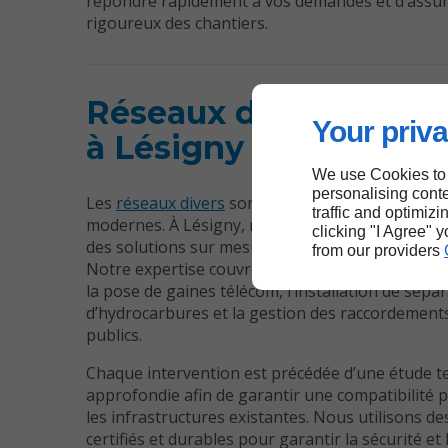
répondre rapidement à vos demandes et d’assur
rigoureux des chantiers.
Réseaux divers sur m
Your priva
à Lésigny
We use Cookies to
personalising conte
Les
réseaux divers
sont au cœur des aménagem
traffic and optimizi
modernes. À Lésigny, nous concevons et metto
clicking "I Agree" 
des solutions sur mesure pour les réseaux secs 
from our providers
Notre expertise couvre l’enfouissement de câble
la pose de gaines télécom, l’installation de sépa
d’hydrocarbures et la gestion des raccordement
publics.
Chaque intervention est précédée d’une étude t
approfondie afin de garantir une compatibilité p
les infrastructures existantes. Nous utilisons d
certifiés et durables pour garantir la sécurité et