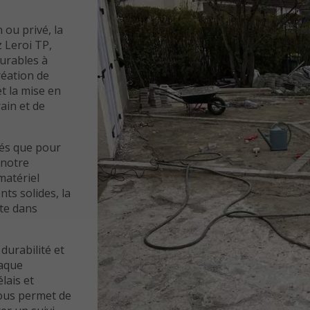
ou privé, la
z Leroi TP,
durables à
réation de
t la mise en
ain et de
tés que pour
 notre
matériel
ts solides, la
ite dans
 durabilité et
haque
lais et
nous permet de