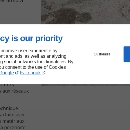
er un suivi
esure
cy is our priority
 improve user experience by
Customize
nt and ads, as well as analyzing
ents
ng social networks functionalities. By
ns en œuvre
you consent to the use of Cookies
et humides.
Google
Facebook
.
s électriques,
rateurs
s aux réseaux
echnique
arfaite avec
es matériaux
 la pérennité