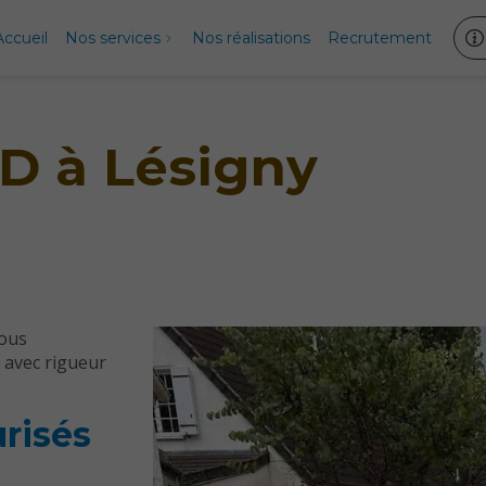
Accueil
Nos services
Nos réalisations
Recrutement
D à Lésigny
vous
 avec rigueur
urisés