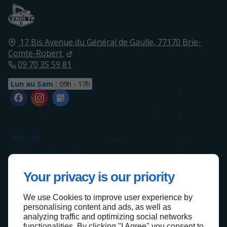
17 Bis Avenue du Général de Gaulle,
77170
Brie-
Comte-Robert
09 70 35 59 81
Lun au Sam :
09h - 17h
Accueil
Contactez-nous
Mentions légales
Your privacy is our priority
Plan du site
We use Cookies to improve user experience by
personalising content and ads, as well as
analyzing traffic and optimizing social networks
functionalities. By clicking "I Agree" you consent to