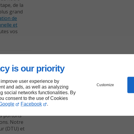
ape, de la
 plus grand
lation de
nelle et
utes vos
cy is our priority
orme
 improve user experience by
Customize
nt and ads, as well as analyzing
ng social networks functionalities. By
you consent to the use of Cookies
ement est une
Google
Facebook
.
otre
s portons
ions. Notre
ur (DTU) et