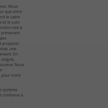
jeur. Nous
ur que votre
nt le cadre
 et le suivi
ntion vise à
, prévenant
ppes
à proposer
pluie, une
vement. En
l soigné,
igoureux. Nous
en
e
pour votre
re système
t confiance à