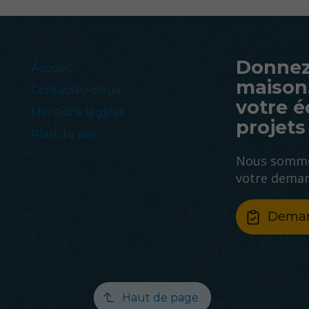
Donnez
Accueil
maison
Contactez-nous
votre é
Mentions légales
projets 
Plan du site
Nous sommes
votre demand
Deman
Haut de page