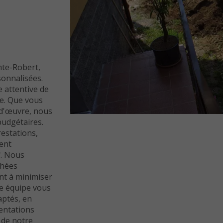
-
te-Robert,
onnalisées.
 attentive de
te. Que vous
 d'œuvre, nous
budgétaires.
restations,
ment
f. Nous
chées
ant à minimiser
e équipe vous
aptés, en
entations
r de notre